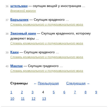
штельман
— скупщик вещей у иностранцев …
36
Воровской жаргон
Барышник
— Скупщик краденого …
37
Словарь криминального и полукриминального мира
Законный каин
— Скупщик краденного, которому
38
доверяют воры …
Словарь криминального и полукриминального мира
Каин
— Скупщик краденого …
39
Словарь криминального и полукриминального мира
Маклак
— Скупщик граденого …
40
Словарь криминального и полукриминального мира
Страницы
←
Предыдущая
Следующая
→
1
2
3
4
5
6
7
8
9
10
11
12
13