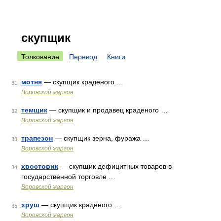
скупщик
Толкование
Перевод
Книги
мотня
— скупщик краденого …
31
Воровской жаргон
темщик
— скупщик и продавец краденого …
32
Воровской жаргон
трапезон
— скупщик зерна, фуража …
33
Воровской жаргон
хвостовик
— скупщик дефицитных товаров в
34
государственной торговле …
Воровской жаргон
хруш
— скупщик краденого …
35
Воровской жаргон